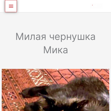
ילוג
לתוכן
תפריט
תוכן
ראשי
Милая чернушка
Мика