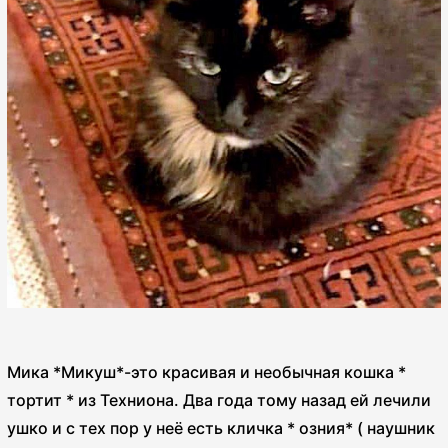
Мика *Микуш*-это красивая и необычная кошка *
тортит * из Техниона. Два года тому назад ей лечили
ушко и с тех пор у неё есть кличка * озния* ( наушник