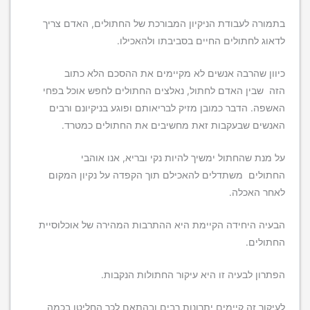
בתמורה לעבודת הניקיון המבורכת של החתולים, האדם צריך
לדאוג לחתולים החיים בסביבתו ולהאכילו.
כיוון שהרבה אנשים לא מקיימים את ההסכם הלא כתוב
הזה שבין האדם לחתול, נאלצים החתולים לחפש אוכל בפחי
האשפה. הדבר כמובן מזיק לבריאותם ופוגע בניקיונם ורבים
האנשים שבעקבות זאת מחשיבים את החתולים כמטרד.
על מנת שהחתול ימשיך להיות נקי ובריא, אנו אוהבי
החתולים משתדלים להאכילם תוך הקפדה על נקיון המקום
לאחר האכלה.
הבעיה היחידה הקיימת היא ההתרבות המהירה של אוכלוסיית
החתולים.
הפתרון לבעיה זו היא עיקור החתולות הנקבות.
לעיקור זה קיימים יתרונות רבים ובהתאם לכך החליטו בכמה