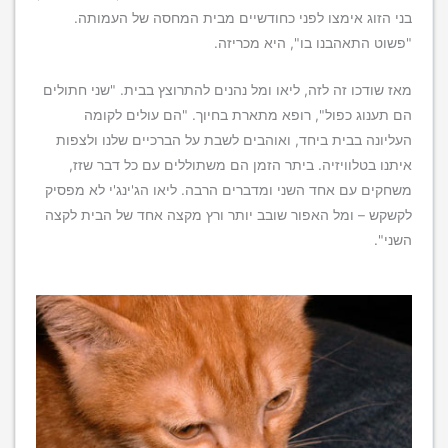
בני הזוג אימצו לפני כחודשיים מבית המחסה של העמותה.
"פשוט התאהבנו בו", היא מכריזה.
מאז שודכו זה לזה, ליאו ומל נהנים להתרוצץ בבית. "שני חתולים
הם תענוג כפול", רופא מתארת בחיוך. "הם עולים לקומה
העליונה בבית ביחד, ואוהבים לשבת על הברכיים שלנו ולצפות
איתנו בטלוויזיה. ביתר הזמן הם משתוללים עם כל דבר שזז,
משחקים עם אחד השני ומדברים הרבה. ליאו הג'ינג'י לא מפסיק
לקשקש – ומל האפור שובב יותר ורץ מקצה אחד של הבית לקצה
השני".