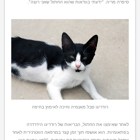
סיפרה מריה. "ידעתי בוודאות שהוא החתול שאני רוצה".
רודריגו סבל מאנמיה וחיכה לאימוץ בחיפה
לאחר שאימצו את החתול, הבריאות של רודריגו הידרדרה
בפתאומיות. הוא אושפז תוך זמן קצר במרפאה הווטרנירית לאחר
שסבל מאנמיה וחוסר בכדוריות דם אדומות. "לפני יומיים הוא