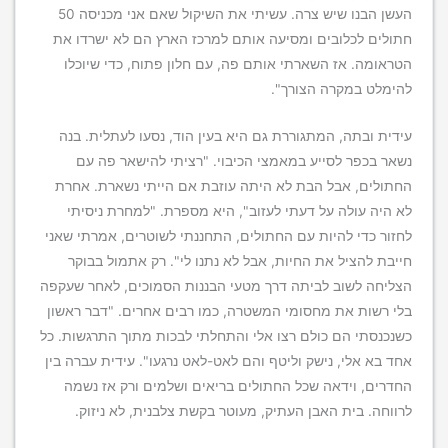
העשן הבנו שיש צרה. עשיתי את השיקול שאם אני מכניסה 50
חתולים לכלובים ומסיעה אותם למרכז הארץ הם לא ישרדו את
הטראומה. אז השארתי אותם פה, עם חלון פתוח, כדי שיוכלו
להימלט במקרה הצורך".
עידית ובתה, המתגוררת גם היא בעין הוד, נסעו לעתלית. בנה
נשאר בכפר לסייע במאמצי הכיבוי. "רציתי להישאר פה עם
החתולים, אבל הבת לא היתה עוזבת אם הייתי נשארת. אחרת
לא היה עולה על דעתי לעזוב", היא מספרת. "למחרת ניסיתי
לחזור כדי להיות עם החתולים, התחננתי לשוטרים, אמרתי שאני
חייבת להציל את החיות, אבל לא נתנו לי". רק אתמול בבוקר
הצליחה לשוב לביתה דרך מטעי הבננות הסמוכים, לאחר שעקפה
בלי רשות את מחסומי המשטרה, כמו רבים אחרים. "דבר ראשון
כשנכנסתי הם כולם רצו אלי והתחלתי לבכות מתוך התרגשות. כל
אחד בא אלי, נישק וליטף והם לאט-לאט נרגעו". עידית עברה בין
החדרים, וידאה שכל החתולים בריאים ושלמים ורק אז נשמה
לרווחה. בית האבן העתיק, מעוטר בקשת צלבנית, לא ניזוק.