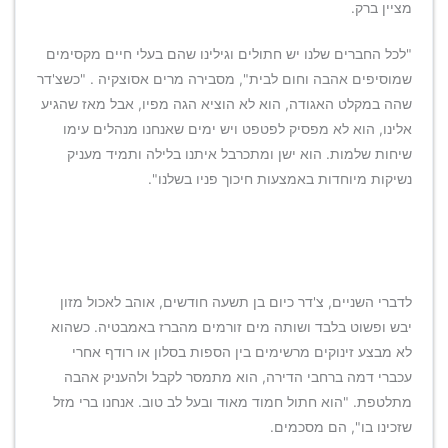
מציין ברק.
"לכל החברים שלנו יש חתולים וגילינו שהם בעלי חיים מקסימים
שמוסיפים אהבה וחום לבית", מסבירה מרים אסוצקיה . "כשצ'דר
שהה במקלט האגודה, הוא לא הוציא הגה מפיו, אבל מאז שהגיע
אלינו, הוא לא מפסיק לפטפט ויש ימים שאנחנו מנהלים עימו
שיחות שלמות. הוא ישן ומתכרבל איתנו בלילה ותמיד מעניק
נשיקות מיוחדות באמצעות חיכוך פניו בשלנו".
לדברי השניים, צ'דר כיום בן תשעה חודשים, אוהב לאכול מזון
יבש ופשוט בלבד ושותה מים זורמים מהברז באמבטיה. כשהוא
לא מבצע זינוקים מרשימים בין הספות בסלון או רודף אחרי
עכברי דמה ברחבי הדירה, הוא מתמסר לקבל ולהעניק אהבה
מתלטפת. "הוא חתול חמוד מאוד ובעל לב טוב. אנחנו ברי מזל
שזכינו בו", הם מסכמים.