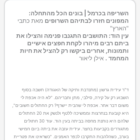
השריפה בכרמל | בונים הכל מהתחלה:
המפונים חזרו לבתיהם השרופים
מאת כתבי
"הארץ"
עין הוד: התושבים התגנבו פנימה והצילו את
ביתם רבים מיהרו לקחת חפצים אישיים
ותמונות, אחרים ביקשו רק להציל את חיות
המחמד .
אילן ליאור
ד"ר עידית גרשון (מתנדבת ותיקה של האגודה) חשבה בסוף
השבוע רק על קירה, סילבי, מתן וחבריהם. "לא היה אכפת לי
משום דבר אחר. אכפת לי שהבית יישרף? רק החתולים חשובים",
היא קובעת בנחרצות וממשיכה ללטף ולנשק את 20 החתולים
שלהם היא נותנת מחסה בביתה בעין הוד. עוד 30 חתולים
מתגוררים בקביעות בחצר. עידית עזבה את ביתה ביום חמישי
בערב, כשהלהבות התקרבו לכפר האמנים. "כשראינו את פטריית