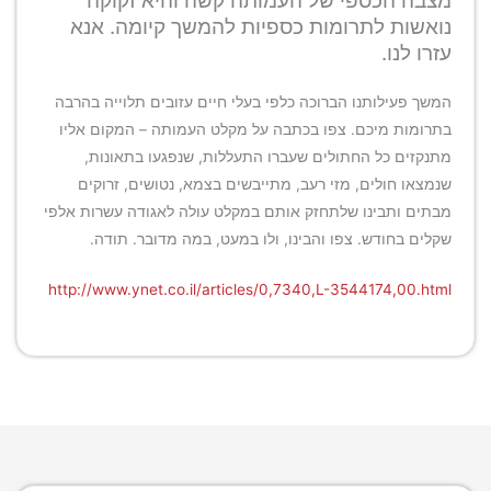
מצבה הכספי של העמותה קשה והיא זקוקה
נואשות לתרומות כספיות להמשך קיומה. אנא
עזרו לנו.
המשך פעילותנו הברוכה כלפי בעלי חיים עזובים תלוייה בהרבה
בתרומות מיכם. צפו בכתבה על מקלט העמותה – המקום אליו
מתנקזים כל החתולים שעברו התעללות, שנפגעו בתאונות,
שנמצאו חולים, מזי רעב, מתייבשים בצמא, נטושים, זרוקים
מבתים ותבינו שלתחזק אותם במקלט עולה לאגודה עשרות אלפי
שקלים בחודש. צפו והבינו, ולו במעט, במה מדובר. תודה.
http://www.ynet.co.il/articles/0,7340,L-3544174,00.html