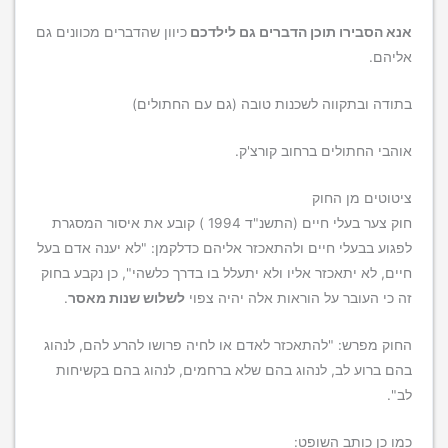
אנא הסבירו תוכן הדברים גם לילדכם
כיוון שהדברים מכוונים גם
אליהם.
בתודה ובתקווה לשכנות טובה (גם עם החתולים)
אוהבי החתולים ברחוב קורצ'ק.
ציטוטים מן החוק
חוק צער בעלי חיים (התשנ"ד 1994 ) קובע את איסור המסגרת
לפגוע בבעלי חיים ולהתאכזר אליהם כדלקמן: "לא יענה אדם בעל
חיים, לא יתאכזר אליו ולא יתעלל בו בדרך כלשהי", כן נקבע בחוק
זה כי העובר על הוראות אלה יהיה צפוי
לשלוש שנות מאסר
.
החוק מפרש: "להתאכזר לאדם או לחיה פרושו להרע להם, לנהוג
בהם ברוע לב, לנהוג בהם שלא ברחמים, לנהוג בהם בקשיחות
לב".
כמו כן כותב השופט: