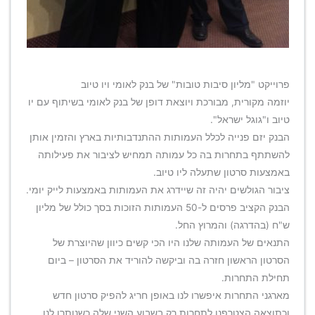
פרוייקט "מליון סיבות טובות" של בנק לאומי ויו טיוב
יוזמה מקורית, מבורכת ויוצאת דופן של בנק לאומי בשיתוף עם יו
טיוב ו"גוגל ישראל".
הבנק יזם פנייה לכלל העמותות ההתנדבותיות בארץ והזמין אותן
להשתתף בתחרות בה כל עמותה תמחיש לציבור את פעילותה
באמצעות סרטון שתעלה ליו טיוב.
ציבור הגולשים יהיה זה שיידרג את העמותות באמצעות לייק יומי.
הבנק הקציב פרסים ל-50 העמותות הזוכות בסך כולל של מליון
ש"ח (בהדרגה) והמרוץ החל.
התנאים של העמותה שלנו היו הכי קשים כיוון שהיוצרת של
הסרטון הראשון חזרה בה וביקשה להוריד את הסרטון – ביום
תחילת התחרות.
מארגני התחרות איפשרו לנו באופן חריג להפיק סרטון חדש
וכתוצאה הצטרפנו לתחרות רק בשבוע השני שלה כשנותרו לנו