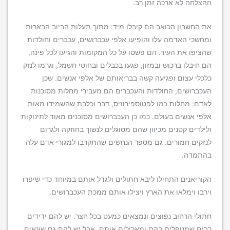
ההצלחה לא ארכה זמן רב.
את החשבון הכואב הם קיבלו מיד: מתוך תעלות הביוב הבארות
ומחשכי האדמה עלו והופיעו אלפי עכברושים, עכברים וחולדות
שהציפו את העיר. הם פשטו על כל המקומות והגיעו לכל פינה,
הם חיבלו ברכוש ובמזון, פגעו בכבלים ובחוטי חשמל, וגרמו לנזק
כלכלי עצום ופגיעה קשה בבריאותם של אלפי אנשים. שכן
העכברושים, החולדות והעכברים הם מעבירי מחלות מסוכנות
לאדם: מחלות כמו לפטוספירוזיס, דבר וכלבת שהשמידו מאות
אלפי אנשים בעולם. כמו כן העכברושים מסוכנים מאוד לתינוקות
ולילדים קטנים מכיוון שהם מסוגלים לנשוך בחוזקה ולגרום
לנזקים חמורים. גם מספר הנחשים שהתקרבו למגורי אדם עלה
בהתמדה.
הקוריאנים התחילו ליבא חתולים ולגדל אותם במיוחד כדי שיפרו
וירבו וימלאו את הארץ ויצילו אותם ממכת העכברושים.
חתולי הרחוב נפוצים ונמצאים כמעט בכל חצר. יש להם ידידים
רבים שמטפלים בהם ומאכילים אותם, אבל יש להם גם שונאים.