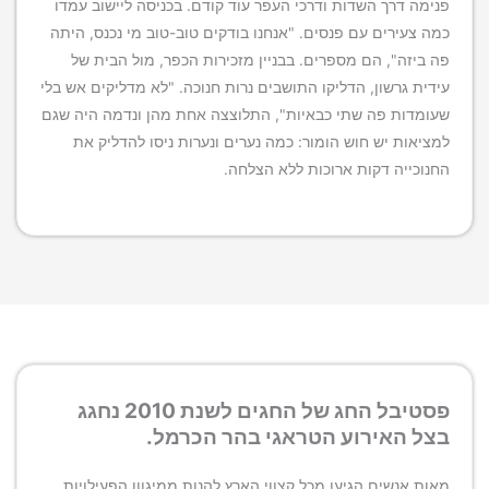
פנימה דרך השדות ודרכי העפר עוד קודם. בכניסה ליישוב עמדו
כמה צעירים עם פנסים. "אנחנו בודקים טוב-טוב מי נכנס, היתה
פה ביזה", הם מספרים. בבניין מזכירות הכפר, מול הבית של
עידית גרשון, הדליקו התושבים נרות חנוכה. "לא מדליקים אש בלי
שעומדות פה שתי כבאיות", התלוצצה אחת מהן ונדמה היה שגם
למציאות יש חוש הומור: כמה נערים ונערות ניסו להדליק את
החנוכייה דקות ארוכות ללא הצלחה.
פסטיבל החג של החגים לשנת 2010 נחגג
בצל האירוע הטראגי בהר הכרמל.
מאות אנשים הגיעו מכל קצווי הארץ להנות ממיגוון הפעילויות