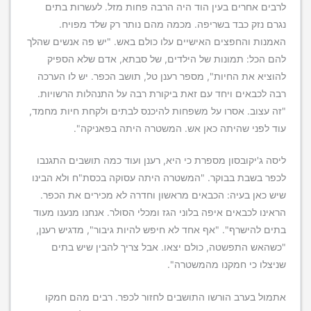
לרבים אחרים בעין הוד היה הרבה פחות מזל. לעשרות בתים
נגרם נזק כבד בשריפה. מכמה מהם נותר רק שלד מפויח.
האמנות והחפצים האישיים עלו כולם באש. "יש פה אנשים שהלך
להם הכל: תמונות של הילדים, של סבתא, אדם שלא הספיק
להוציא את החיות", מספר רענן טל, תושב הכפר. יש לו הערכה
רבה לכבאים ויחד עם זאת ביקורת רבה על התנהלות הרשויות.
"זה עצוב. אסרו על משפחות להיכנס לבתים ולקחת חיות מחמד,
עוד לפני שהיתה כאן אש. המשטרה היתה בפאניקה".
ליסה ג'יקובסון מספרת כי היא, רענן ועוד כמה תושבים התגנבו
לכפר בשבת בבוקר. "המשטרה היתה עסוקה בכסת"ח ולא הבינו
שיש כאן בעיה: הכבאים מראשון וחדרה לא מכירים את הכפר.
הראינו לכבאים איפה בלוני הגז ומכלי הסולר. אנחנו מנענו מעוד
בתים להישרף". "אף אחד לא חיפש להיות גיבור", מדגיש רענן,
"כשהאש התפשטה, כולם יצאו. אבל צריך להבין שיש בתים
שניצלו כי חמקנו מהמשטרה".
אתמול בערב הורשו התושבים לחזור לכפר. רבים מהם חמקו